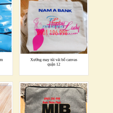
âm
Xưởng may túi vải bố canvas
quận 12