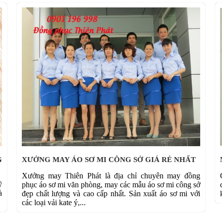
G
XƯỞNG MAY ÁO SƠ MI CÔNG SỞ GIÁ RẺ NHẤT
Xưởng may Thiên Phát là địa chỉ chuyên may đồng
ỹ
phục áo sơ mi văn phòng, may các mẫu áo sơ mi công sở
à
đẹp chất lượng và cao cấp nhất. Sản xuất áo sơ mi với
các loại vải kate ý,...