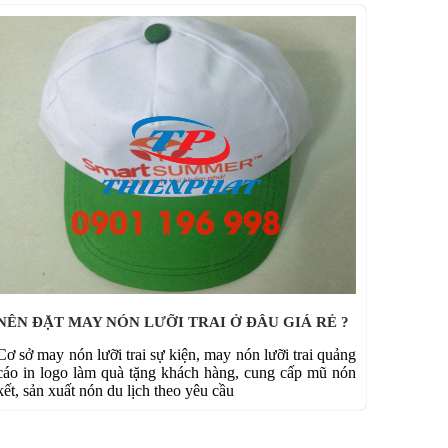
NÊN ĐẶT MAY NÓN LƯỠI TRAI Ở ĐÂU GIÁ RẺ ?
Cơ sở may nón lưỡi trai sự kiện, may nón lưỡi trai quảng
cáo in logo làm quà tặng khách hàng, cung cấp mũ nón
kết, sản xuất nón du lịch theo yêu cầu