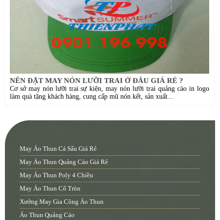
NÊN ĐẶT MAY NÓN LƯỠI TRAI Ở ĐÂU GIÁ RẺ ?
Cơ sở may nón lưỡi trai sự kiện, may nón lưỡi trai quảng cáo in logo
làm quà tặng khách hàng, cung cấp mũ nón kết, sản xuất...
May Áo Thun Cá Sấu Giá Rẻ
May Áo Thun Quảng Cáo Giá Rẻ
May Áo Thun Poly 4 Chiều
May Áo Thun Cổ Tròn
Xưởng May Gia Công Áo Thun
Áo Thun Quảng Cáo