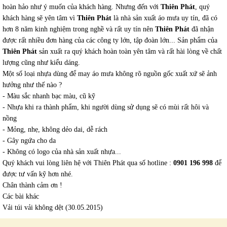
hoàn hảo như ý muốn của khách hàng. Nhưng đến với
Thiên Phát
, quý
khách hàng sẽ yên tâm vì
Thiên Phát
là nhà sản xuất áo mưa uy tín, đã có
hơn 8 năm kinh nghiệm trong nghề và rất uy tín nên
Thiên Phát
đã nhận
được rất nhiều đơn hàng của các công ty lớn, tập đoàn lớn... Sản phẩm của
Thiên Phát
sản xuất ra quý khách hoàn toàn yên tâm và rất hài lòng về chất
lượng cũng như kiểu dáng.
Một số loại nhựa dùng để may áo mưa không rõ nguồn gốc xuất xứ sẽ ảnh
hưởng như thế nào ?
- Màu sắc nhanh bạc màu, cũ kỹ
- Nhựa khi ra thành phẩm, khi người dùng sử dụng sẽ có mùi rất hôi và
nồng
- Mỏng, nhẹ, không dẻo dai, dễ rách
- Gây ngứa cho da
- Không có logo của nhà sản xuất nhựa...
Quý khách vui lòng liên hệ với Thiên Phát qua số hotline :
0901 196 998
để
được tư vấn kỹ hơn nhé.
Chân thành cảm ơn !
Các bài khác
Vải túi vải không dệt
(30.05.2015)