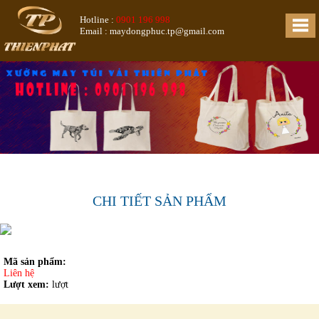
Hotline :
0901 196 998
Email : maydongphuc.tp@gmail.com
CHI TIẾT SẢN PHẨM
Mã sản phẩm:
Liên hệ
Lượt xem:
lượt