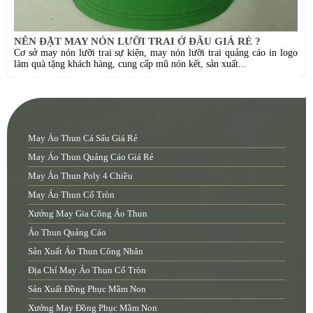
NÊN ĐẶT MAY NÓN LƯỠI TRAI Ở ĐÂU GIÁ RẺ ?
Cơ sở may nón lưỡi trai sự kiện, may nón lưỡi trai quảng cáo in logo
làm quà tặng khách hàng, cung cấp mũ nón kết, sản xuất...
May Áo Thun Cá Sấu Giá Rẻ
May Áo Thun Quảng Cáo Giá Rẻ
May Áo Thun Poly 4 Chiều
May Áo Thun Cổ Tròn
Xưởng May Gia Công Áo Thun
Áo Thun Quảng Cáo
Sản Xuất Áo Thun Công Nhân
Địa Chỉ May Áo Thun Cổ Tròn
Sản Xuất Đồng Phục Mầm Non
Xưởng May Đồng Phục Mầm Non