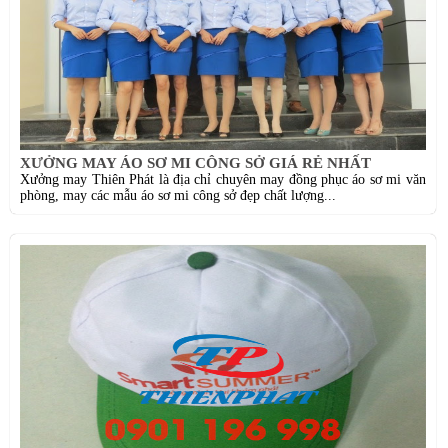
XƯỞNG MAY ÁO SƠ MI CÔNG SỞ GIÁ RẺ NHẤT
Xưởng may Thiên Phát là địa chỉ chuyên may đồng phục áo sơ mi văn
phòng, may các mẫu áo sơ mi công sở đẹp chất lượng...