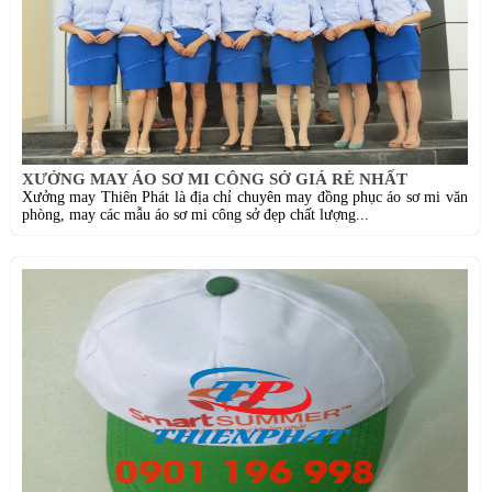
XƯỞNG MAY ÁO SƠ MI CÔNG SỞ GIÁ RẺ NHẤT
Xưởng may Thiên Phát là địa chỉ chuyên may đồng phục áo sơ mi văn
phòng, may các mẫu áo sơ mi công sở đẹp chất lượng...