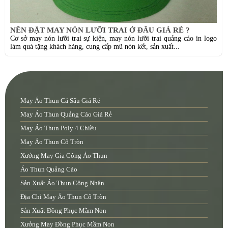
NÊN ĐẶT MAY NÓN LƯỠI TRAI Ở ĐÂU GIÁ RẺ ?
Cơ sở may nón lưỡi trai sự kiện, may nón lưỡi trai quảng cáo in logo
làm quà tặng khách hàng, cung cấp mũ nón kết, sản xuất...
May Áo Thun Cá Sấu Giá Rẻ
May Áo Thun Quảng Cáo Giá Rẻ
May Áo Thun Poly 4 Chiều
May Áo Thun Cổ Tròn
Xưởng May Gia Công Áo Thun
Áo Thun Quảng Cáo
Sản Xuất Áo Thun Công Nhân
Địa Chỉ May Áo Thun Cổ Tròn
Sản Xuất Đồng Phục Mầm Non
Xưởng May Đồng Phục Mầm Non