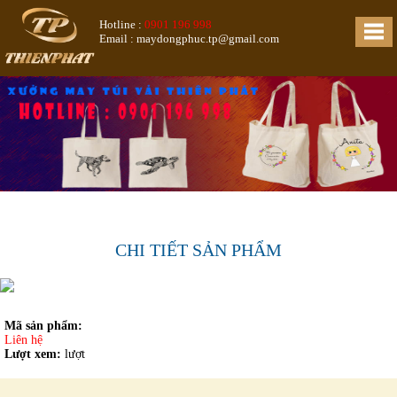
Hotline :
0901 196 998
Email : maydongphuc.tp@gmail.com
CHI TIẾT SẢN PHẨM
Mã sản phẩm:
Liên hệ
Lượt xem:
lượt