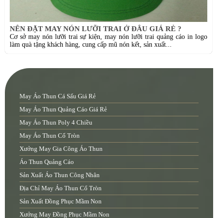
NÊN ĐẶT MAY NÓN LƯỠI TRAI Ở ĐÂU GIÁ RẺ ?
Cơ sở may nón lưỡi trai sự kiện, may nón lưỡi trai quảng cáo in logo
làm quà tặng khách hàng, cung cấp mũ nón kết, sản xuất...
May Áo Thun Cá Sấu Giá Rẻ
May Áo Thun Quảng Cáo Giá Rẻ
May Áo Thun Poly 4 Chiều
May Áo Thun Cổ Tròn
Xưởng May Gia Công Áo Thun
Áo Thun Quảng Cáo
Sản Xuất Áo Thun Công Nhân
Địa Chỉ May Áo Thun Cổ Tròn
Sản Xuất Đồng Phục Mầm Non
Xưởng May Đồng Phục Mầm Non