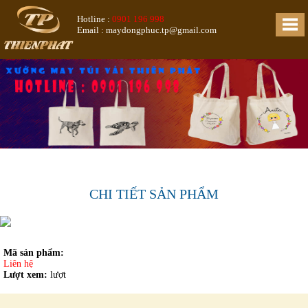
Hotline :
0901 196 998
Email : maydongphuc.tp@gmail.com
CHI TIẾT SẢN PHẨM
Mã sản phẩm:
Liên hệ
Lượt xem:
lượt