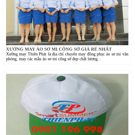
XƯỞNG MAY ÁO SƠ MI CÔNG SỞ GIÁ RẺ NHẤT
Xưởng may Thiên Phát là địa chỉ chuyên may đồng phục áo sơ mi văn
phòng, may các mẫu áo sơ mi công sở đẹp chất lượng...