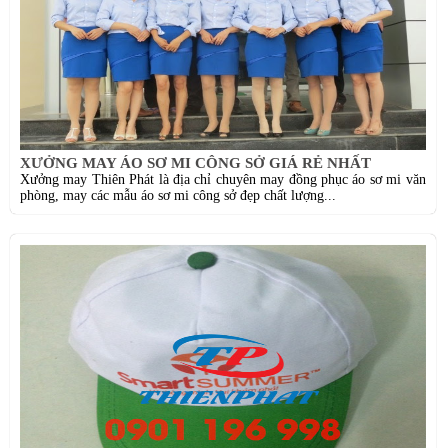
XƯỞNG MAY ÁO SƠ MI CÔNG SỞ GIÁ RẺ NHẤT
Xưởng may Thiên Phát là địa chỉ chuyên may đồng phục áo sơ mi văn
phòng, may các mẫu áo sơ mi công sở đẹp chất lượng...