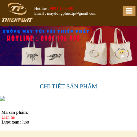
Hotline :
0901 196 998
Email : maydongphuc.tp@gmail.com
CHI TIẾT SẢN PHẨM
Mã sản phẩm:
Liên hệ
Lượt xem:
lượt