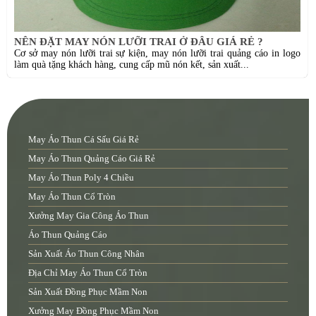
NÊN ĐẶT MAY NÓN LƯỠI TRAI Ở ĐÂU GIÁ RẺ ?
Cơ sở may nón lưỡi trai sự kiện, may nón lưỡi trai quảng cáo in logo
làm quà tặng khách hàng, cung cấp mũ nón kết, sản xuất...
May Áo Thun Cá Sấu Giá Rẻ
May Áo Thun Quảng Cáo Giá Rẻ
May Áo Thun Poly 4 Chiều
May Áo Thun Cổ Tròn
Xưởng May Gia Công Áo Thun
Áo Thun Quảng Cáo
Sản Xuất Áo Thun Công Nhân
Địa Chỉ May Áo Thun Cổ Tròn
Sản Xuất Đồng Phục Mầm Non
Xưởng May Đồng Phục Mầm Non