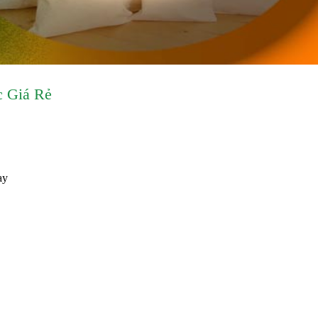
 Giá Rẻ
ay