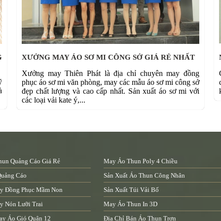
G
XƯỞNG MAY ÁO SƠ MI CÔNG SỞ GIÁ RẺ NHẤT
Xưởng may Thiên Phát là địa chỉ chuyên may đồng
ỹ
phục áo sơ mi văn phòng, may các mẫu áo sơ mi công sở
à
đẹp chất lượng và cao cấp nhất. Sản xuất áo sơ mi với
các loại vải kate ý,...
un Quảng Cáo Giá Rẻ
May Áo Thun Poly 4 Chiều
Quảng Cáo
Sản Xuất Áo Thun Công Nhân
y Đồng Phục Mầm Non
Sản Xuất Túi Vải Bố
 Nón Lưỡi Trai
May Áo Thun In 3D
ay Áo Gió Quận 12
Địa Chỉ Bán Áo Thun Trơn