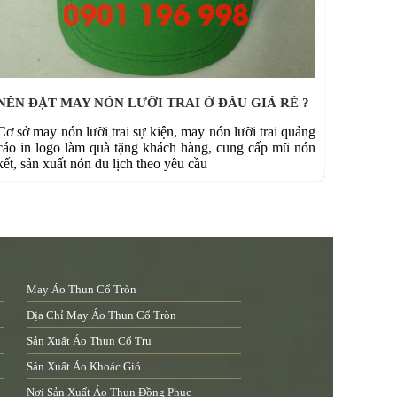
NÊN ĐẶT MAY NÓN LƯỠI TRAI Ở ĐÂU GIÁ RẺ ?
Cơ sở may nón lưỡi trai sự kiện, may nón lưỡi trai quảng
cáo in logo làm quà tặng khách hàng, cung cấp mũ nón
kết, sản xuất nón du lịch theo yêu cầu
May Áo Thun Cổ Tròn
Địa Chỉ May Áo Thun Cổ Tròn
Sản Xuất Áo Thun Cổ Trụ
Sản Xuất Áo Khoác Gió
Nơi Sản Xuất Áo Thun Đồng Phục