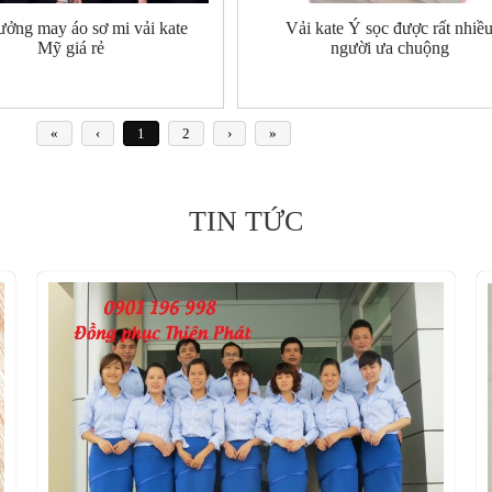
ưởng may áo sơ mi vải kate
Vải kate Ý sọc được rất nhiề
Mỹ giá rẻ
người ưa chuộng
«
‹
1
2
›
»
TIN TỨC