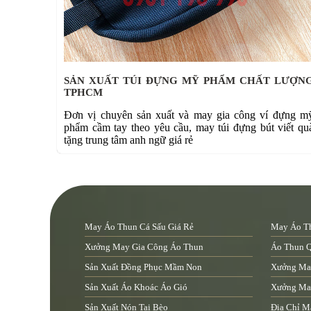
SẢN XUẤT TÚI ĐỰNG MỸ PHẨM CHẤT LƯỢN
TPHCM
Đơn vị chuyên sản xuất và may gia công ví đựng m
phẩm cầm tay theo yêu cầu, may túi đựng bút viết qu
tặng trung tâm anh ngữ giá rẻ
May Áo Thun Cá Sấu Giá Rẻ
May Áo Th
Xưởng May Gia Công Áo Thun
Áo Thun 
Sản Xuất Đồng Phục Mầm Non
Xưởng Ma
Sản Xuất Áo Khoác Áo Gió
Xưởng May
Sản Xuất Nón Tai Bèo
Địa Chỉ M