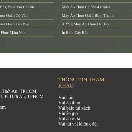
ồng Phục Vải Cá Sấu
May Áo Thun Cá Sấu 4 Chiều
hun Quận Gò Vấp
May Áo Thun Quận Bình Thạnh
hun Quận Tân Phú
Xưởng May Áo Thun Dài Tay
 Phục Mầm Non
In Balo Dây Rút
THÔNG TIN THAM
KHẢO
 P. Thới An, TPHCM
21, P. Thới An, TPHCM
Vải nón
Vải áo thun
com
Vải balo túi xách
Vải áo gió
Vải áo mưa
Vải túi vải không dệt