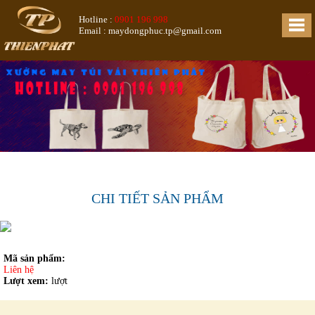
Hotline :
0901 196 998
Email : maydongphuc.tp@gmail.com
CHI TIẾT SẢN PHẨM
Mã sản phẩm:
Liên hệ
Lượt xem:
lượt