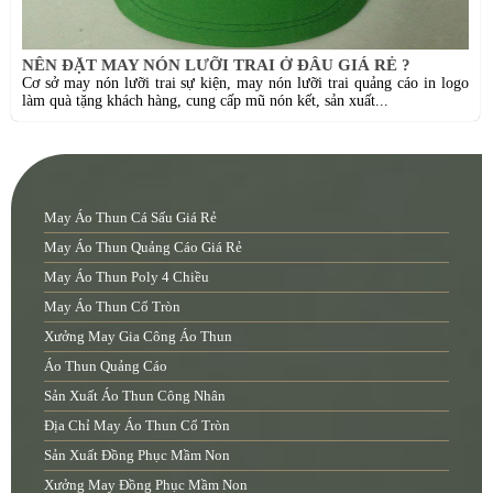
NÊN ĐẶT MAY NÓN LƯỠI TRAI Ở ĐÂU GIÁ RẺ ?
Cơ sở may nón lưỡi trai sự kiện, may nón lưỡi trai quảng cáo in logo
làm quà tặng khách hàng, cung cấp mũ nón kết, sản xuất...
May Áo Thun Cá Sấu Giá Rẻ
May Áo Thun Quảng Cáo Giá Rẻ
May Áo Thun Poly 4 Chiều
May Áo Thun Cổ Tròn
Xưởng May Gia Công Áo Thun
Áo Thun Quảng Cáo
Sản Xuất Áo Thun Công Nhân
Địa Chỉ May Áo Thun Cổ Tròn
Sản Xuất Đồng Phục Mầm Non
Xưởng May Đồng Phục Mầm Non