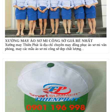
XƯỞNG MAY ÁO SƠ MI CÔNG SỞ GIÁ RẺ NHẤT
Xưởng may Thiên Phát là địa chỉ chuyên may đồng phục áo sơ mi văn
phòng, may các mẫu áo sơ mi công sở đẹp chất lượng...