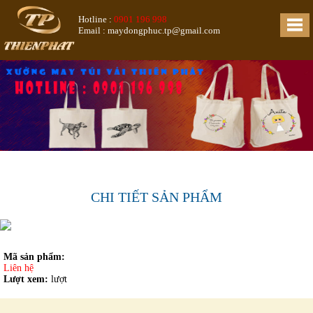
Hotline :
0901 196 998
Email : maydongphuc.tp@gmail.com
CHI TIẾT SẢN PHẨM
Mã sản phẩm:
Liên hệ
Lượt xem:
lượt