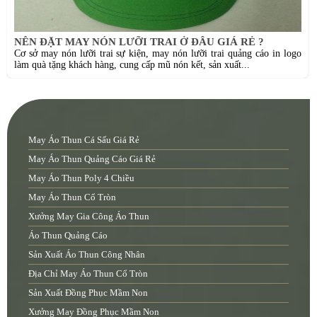
NÊN ĐẶT MAY NÓN LƯỠI TRAI Ở ĐÂU GIÁ RẺ ?
Cơ sở may nón lưỡi trai sự kiện, may nón lưỡi trai quảng cáo in logo
làm quà tặng khách hàng, cung cấp mũ nón kết, sản xuất...
May Áo Thun Cá Sấu Giá Rẻ
May Áo Thun Quảng Cáo Giá Rẻ
May Áo Thun Poly 4 Chiều
May Áo Thun Cổ Tròn
Xưởng May Gia Công Áo Thun
Áo Thun Quảng Cáo
Sản Xuất Áo Thun Công Nhân
Địa Chỉ May Áo Thun Cổ Tròn
Sản Xuất Đồng Phục Mầm Non
Xưởng May Đồng Phục Mầm Non