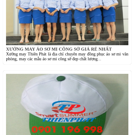
XƯỞNG MAY ÁO SƠ MI CÔNG SỞ GIÁ RẺ NHẤT
Xưởng may Thiên Phát là địa chỉ chuyên may đồng phục áo sơ mi văn
phòng, may các mẫu áo sơ mi công sở đẹp chất lượng...