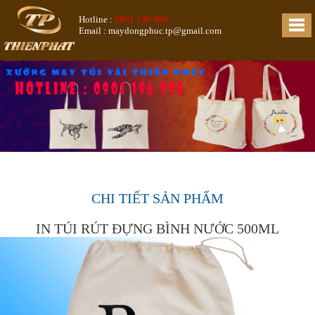
Hotline :
0901 196 998
Email : maydongphuc.tp@gmail.com
CHI TIẾT SẢN PHẨM
IN TÚI RÚT ĐỰNG BÌNH NƯỚC 500ML