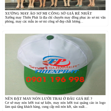
XƯỞNG MAY ÁO SƠ MI CÔNG SỞ GIÁ RẺ NHẤT
Xưởng may Thiên Phát là địa chỉ chuyên may đồng phục áo sơ mi văn
phòng, may các mẫu áo sơ mi công sở đẹp chất lượng...
NÊN ĐẶT MAY NÓN LƯỠI TRAI Ở ĐÂU GIÁ RẺ ?
Cơ sở may nón lưỡi trai sự kiện, may nón lưỡi trai quảng cáo in logo
làm quà tặng khách hàng, cung cấp mũ nón kết, sản xuất...