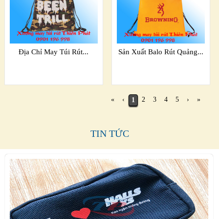
Địa Chỉ May Túi Rút...
Sản Xuất Balo Rút Quảng...
«
‹
2
3
4
5
›
»
1
TIN TỨC