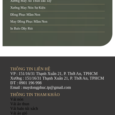
Xưởng May Áo Thun Dài Tay
Xưởng May Nón Sự Kiện
Đồng Phục Mầm Non
May Đồng Phục Mầm Non
In Balo Dây Rút
THÔNG TIN LIÊN HỆ
VP : 151/16/31 Thạnh Xuân 21, P. Thới An, TPHCM
Xưởng : 151/16/31 Thạnh Xuân 21, P. Thới An, TPHCM
ĐT : 0901 196 998
Email : maydongphuc.tp@gmail.com
THÔNG TIN THAM KHẢO
Vải nón
Vải áo thun
Vải balo túi xách
Vải áo gió